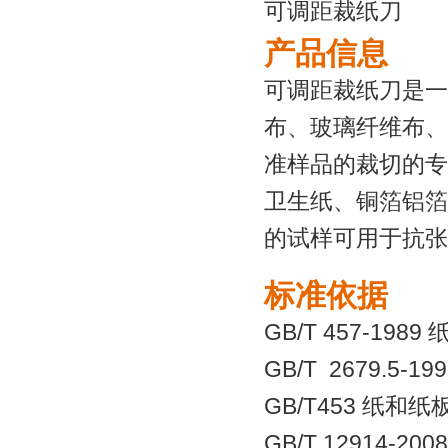
可调距裁纸刀
产品信息
可调距裁纸刀是一
布、玻璃纤维布、
准样品的裁切的专
卫生纸、铜箔铝箔
的试样可用于抗张
标准依据
GB/T 457-19
GB/T 2679.5
GB/T453 纸
GB/T 12914-