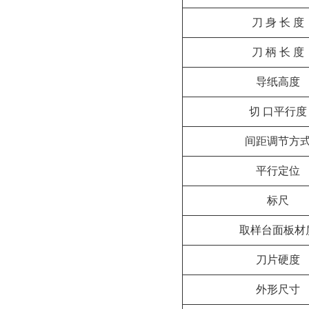
刀 身 长 度
刀 柄 长 度
导纸高度
切 口平行度
间距调节方
平行定位
标尺
取样台面板材
刀片硬度
外形尺寸