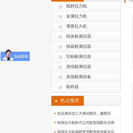
线材拉力机
金属拉力机
薄膜拉力机
纸张检测仪器
纸箱检测仪器
印刷检测仪器
造纸检测仪器
其他检测设备
取样器
热点推荐
抗压测试仪三大测试模式，极限压
溃、堆码保压、定值变形测试
纸张拉力机卧式立式机型适配生活用
纸包装纸质检
纸张拉力机高精度适配造纸包装全品